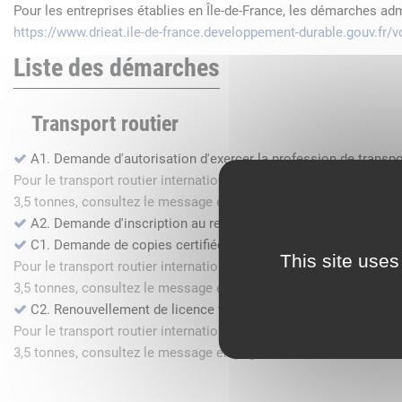
Pour les entreprises établies en Île-de-France, les démarches ad
https://www.drieat.ile-de-france.developpement-durable.gouv.fr
Liste des démarches
Transport routier
A1. Demande d'autorisation d'exercer la profession de transpo
Pour le transport routier international de marchandises dans l
3,5 tonnes, consultez le message en page d'accueil.
A2. Demande d'inscription au registre des commissionnaires 
C1. Demande de copies certifiées conformes
This site uses
Pour le transport routier international de marchandises dans l
3,5 tonnes, consultez le message en page d'accueil.
C2. Renouvellement de licence transport routier
Pour le transport routier international de marchandises dans l
3,5 tonnes, consultez le message en page d'accueil.