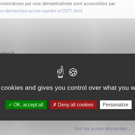
ministratives par voie dématérialisée sont accessibles par
/vos-demarches-acces-rapides-a12371.html
rteur
'espace économique européen avec des véhicules n'excédant pas
de transport
 cookies and gives you control over what you w
'espace économique européen avec des véhicules n'excédant pas
OK, accept all
Deny all cookies
Personalize
'espace économique européen avec des véhicules n'excédant pas
Voir les autres démarches...