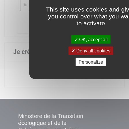
This site uses cookies and gi
you control over what you wa
Mot de passe oublié ?
to activate
Connexion
OK, accept all
Je crée mon compte
Deny all cookies
Personalize
Créer un compte
Ministère de la Transition
écologique et de la