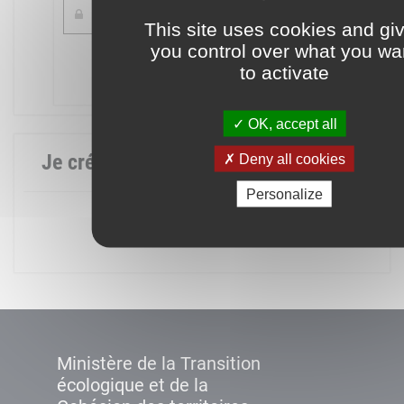
This site uses cookies and gi
you control over what you wa
Mot de passe oublié ?
to activate
Connexion
OK, accept all
Je crée mon compte
Deny all cookies
Personalize
Créer un compte
Ministère de la Transition
écologique et de la