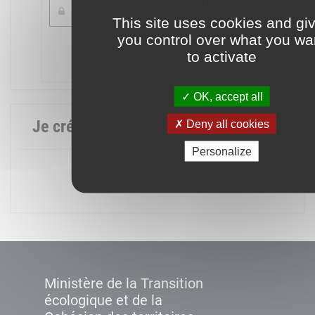
This site uses cookies and gi
you control over what you wa
Mot de passe oublié ?
to activate
Connexion
OK, accept all
Je crée mon compte
Deny all cookies
Personalize
Créer un compte
Ministère de la Transition
écologique et de la