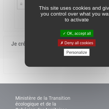
This site uses cookies and gi
you control over what you wa
Mot de passe oublié ?
to activate
Connexion
OK, accept all
Je crée mon compte
Deny all cookies
Personalize
Créer un compte
Ministère de la Transition
écologique et de la