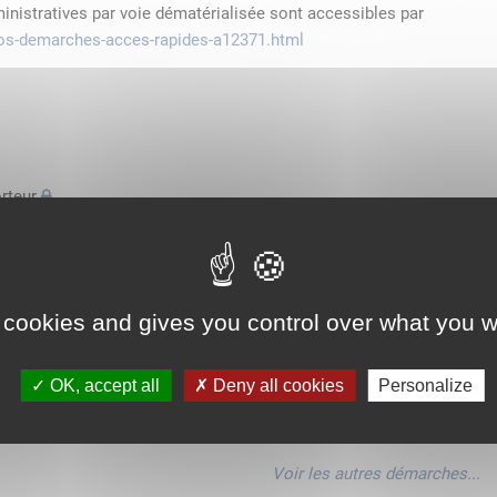
ministratives par voie dématérialisée sont accessibles par
/vos-demarches-acces-rapides-a12371.html
rteur
'espace économique européen avec des véhicules n'excédant pas
de transport
 cookies and gives you control over what you w
'espace économique européen avec des véhicules n'excédant pas
OK, accept all
Deny all cookies
Personalize
'espace économique européen avec des véhicules n'excédant pas
Voir les autres démarches...