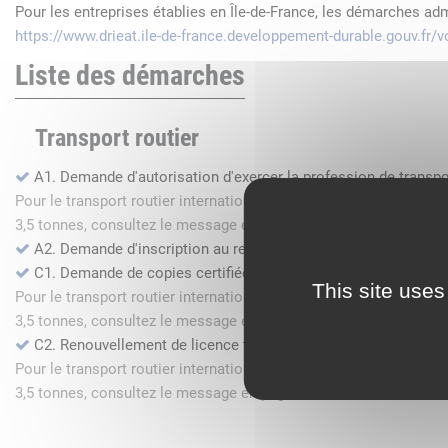
Pour les entreprises établies en Île-de-France, les démarches ad
https://www.drieat.ile-de-france.developpement-durable.gouv.fr
Liste des démarches
Transport routier
A1. Demande d'autorisation d'exercer la profession de transpo
Pour le transport routier international de marchandises dans l
3,5 tonnes, consultez le message en page d'accueil.
A2. Demande d'inscription au registre des commissionnaires 
C1. Demande de copies certifiées conformes
This site uses
Pour le transport routier international de marchandises dans l
3,5 tonnes, consultez le message en page d'accueil.
C2. Renouvellement de licence transport routier
Pour le transport routier international de marchandises dans l
3,5 tonnes, consultez le message en page d'accueil.