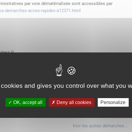
ministratives par voie dématérialisée sont accessibles par
/vos-demarches-acces-rapides-a12371.html
rteur
'espace économique européen avec des véhicules n'excédant pas
de transport
 cookies and gives you control over what you w
'espace économique européen avec des véhicules n'excédant pas
OK, accept all
Deny all cookies
Personalize
'espace économique européen avec des véhicules n'excédant pas
Voir les autres démarches...