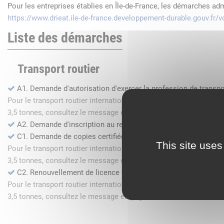
Pour les entreprises établies en Île-de-France, les démarches ad
https://www.drieat.ile-de-france.developpement-durable.gouv.fr
Liste des démarches
Transport routier
A1. Demande d'autorisation d'exercer la profession de transpo
Pour le transport routier international de marchandises dans l
3,5 tonnes, consultez le message en page d'accueil.
A2. Demande d'inscription au registre des commissionnaires 
C1. Demande de copies certifiées conformes
This site uses
Pour le transport routier international de marchandises dans l
3,5 tonnes, consultez le message en page d'accueil.
C2. Renouvellement de licence transport routier
Pour le transport routier international de marchandises dans l
3,5 tonnes, consultez le message en page d'accueil.