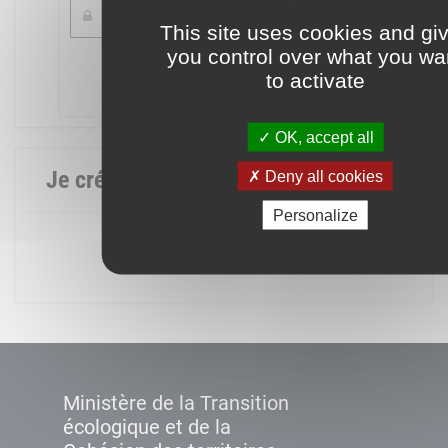
This site uses cookies and gi
you control over what you wa
Mot de passe oublié ?
to activate
Connexion
OK, accept all
Je crée mon compte
Deny all cookies
Personalize
Créer un compte
Ministère de la Transition
écologique et de la