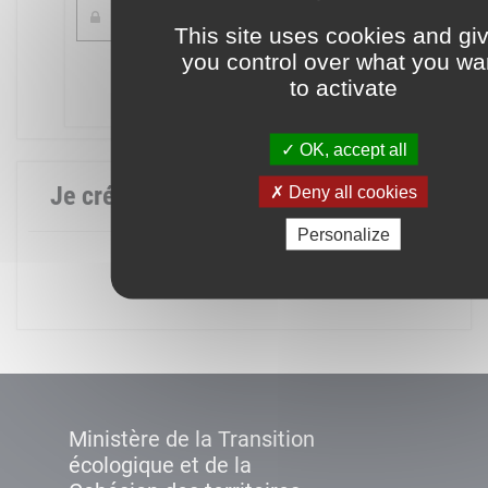
This site uses cookies and gi
you control over what you wa
Mot de passe oublié ?
to activate
Connexion
OK, accept all
Je crée mon compte
Deny all cookies
Personalize
Créer un compte
Ministère de la Transition
écologique et de la