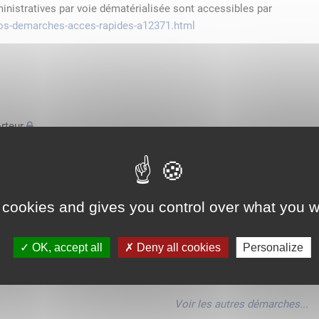
ministratives par voie dématérialisée sont accessibles par
/vos-demarches-acces-rapides-a12371.html
rteur
'espace économique européen avec des véhicules n'excédant pas
de transport
 cookies and gives you control over what you w
'espace économique européen avec des véhicules n'excédant pas
OK, accept all
Deny all cookies
Personalize
'espace économique européen avec des véhicules n'excédant pas
Voir les autres démarches...