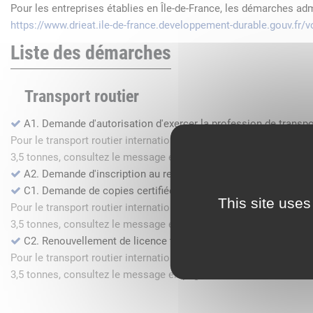
Pour les entreprises établies en Île-de-France, les démarches ad
https://www.drieat.ile-de-france.developpement-durable.gouv.fr
Liste des démarches
Transport routier
A1. Demande d'autorisation d'exercer la profession de transpo
Pour le transport routier international de marchandises dans l
3,5 tonnes, consultez le message en page d'accueil.
A2. Demande d'inscription au registre des commissionnaires 
C1. Demande de copies certifiées conformes
This site uses
Pour le transport routier international de marchandises dans l
3,5 tonnes, consultez le message en page d'accueil.
C2. Renouvellement de licence transport routier
Pour le transport routier international de marchandises dans l
3,5 tonnes, consultez le message en page d'accueil.