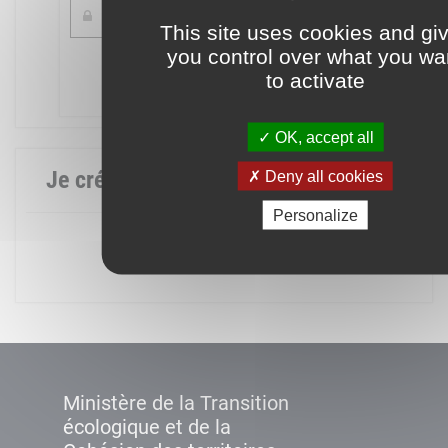
This site uses cookies and gi
you control over what you wa
Mot de passe oublié ?
to activate
Connexion
OK, accept all
Je crée mon compte
Deny all cookies
Personalize
Créer un compte
Ministère de la Transition
écologique et de la