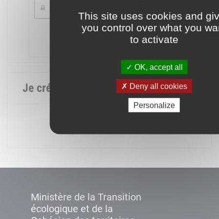
This site uses cookies and gi
you control over what you wa
Mot de passe oublié ?
to activate
Connexion
OK, accept all
Je crée mon compte
Deny all cookies
Personalize
Créer un compte
Ministère de la Transition
écologique et de la