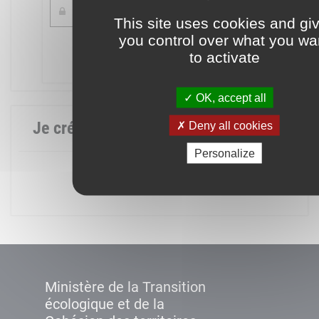
This site uses cookies and gi
you control over what you wa
Mot de passe oublié ?
to activate
Connexion
OK, accept all
Je crée mon compte
Deny all cookies
Personalize
Créer un compte
Ministère de la Transition
écologique et de la