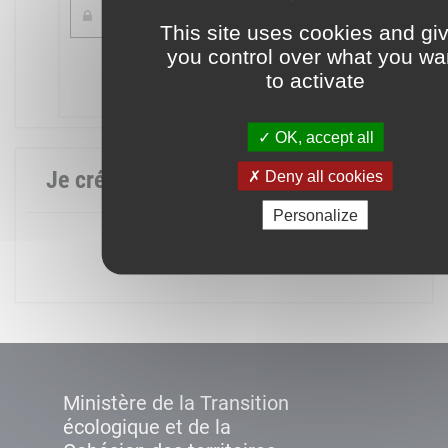
This site uses cookies and gi
you control over what you wa
Mot de passe oublié ?
to activate
Connexion
OK, accept all
Je crée mon compte
Deny all cookies
Personalize
Créer un compte
Ministère de la Transition
écologique et de la