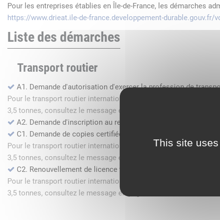
Pour les entreprises établies en Île-de-France, les démarches ad
https://www.drieat.ile-de-france.developpement-durable.gouv.fr
Liste des démarches
Transport routier
A1. Demande d'autorisation d'exercer la profession de transpo
Pour le transport routier international de marchandises dans l
3,5 tonnes, consultez le message en page d'accueil.
A2. Demande d'inscription au registre des commissionnaires 
C1. Demande de copies certifiées conformes
This site uses
Pour le transport routier international de marchandises dans l
3,5 tonnes, consultez le message en page d'accueil.
C2. Renouvellement de licence transport routier
Pour le transport routier international de marchandises dans l
3,5 tonnes, consultez le message en page d'accueil.