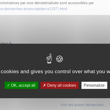
ministratives par voie dématérialisée sont accessibles par
/vos-demarches-acces-rapides-a12371.html
rteur
'espace économique européen avec des véhicules n'excédant pas
de transport
 cookies and gives you control over what you w
'espace économique européen avec des véhicules n'excédant pas
OK, accept all
Deny all cookies
Personalize
'espace économique européen avec des véhicules n'excédant pas
Voir les autres démarches...