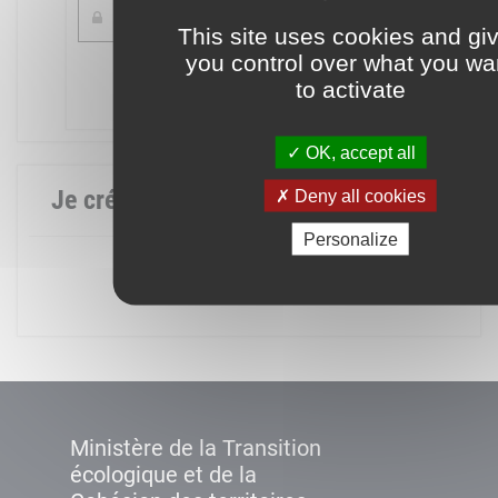
This site uses cookies and gi
you control over what you wa
Mot de passe oublié ?
to activate
Connexion
OK, accept all
Je crée mon compte
Deny all cookies
Personalize
Créer un compte
Ministère de la Transition
écologique et de la