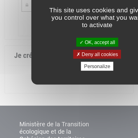
This site uses cookies and gi
you control over what you wa
Mot de passe oublié ?
to activate
Connexion
OK, accept all
Je crée mon compte
Deny all cookies
Personalize
Créer un compte
Ministère de la Transition
écologique et de la