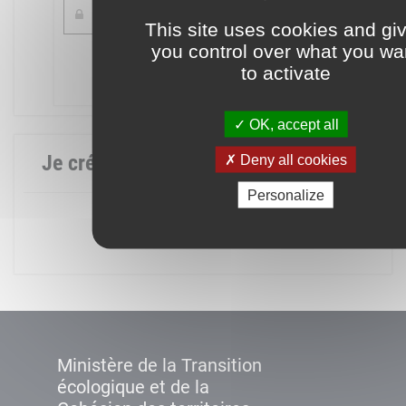
This site uses cookies and gi
you control over what you wa
Mot de passe oublié ?
to activate
Connexion
OK, accept all
Je crée mon compte
Deny all cookies
Personalize
Créer un compte
Ministère de la Transition
écologique et de la