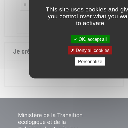
This site uses cookies and gi
you control over what you wa
Mot de passe oublié ?
to activate
Connexion
OK, accept all
Je crée mon compte
Deny all cookies
Personalize
Créer un compte
Ministère de la Transition
écologique et de la