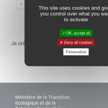
This site uses cookies and gi
you control over what you wa
Mot de passe oublié ?
to activate
Connexion
OK, accept all
Je crée mon compte
Deny all cookies
Personalize
Créer un compte
Ministère de la Transition
écologique et de la