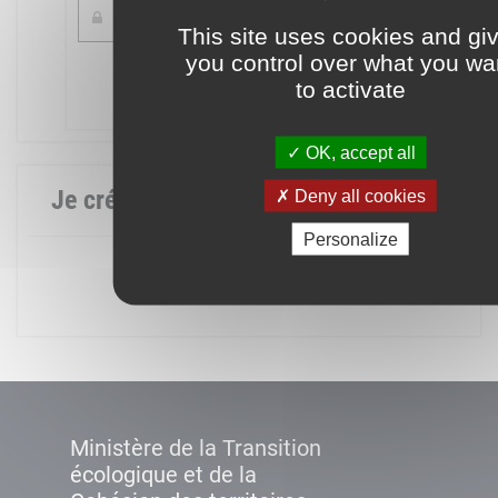
This site uses cookies and gi
you control over what you wa
Mot de passe oublié ?
to activate
Connexion
OK, accept all
Je crée mon compte
Deny all cookies
Personalize
Créer un compte
Ministère de la Transition
écologique et de la