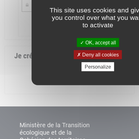
This site uses cookies and gi
you control over what you wa
Mot de passe oublié ?
to activate
Connexion
OK, accept all
Je crée mon compte
Deny all cookies
Personalize
Créer un compte
Ministère de la Transition
écologique et de la