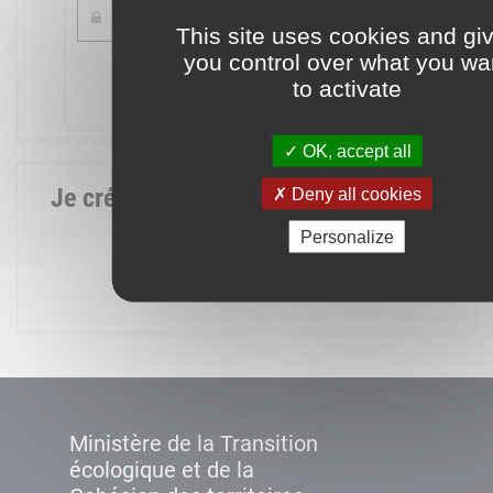
This site uses cookies and gi
you control over what you wa
Mot de passe oublié ?
to activate
Connexion
OK, accept all
Je crée mon compte
Deny all cookies
Personalize
Créer un compte
Ministère de la Transition
écologique et de la