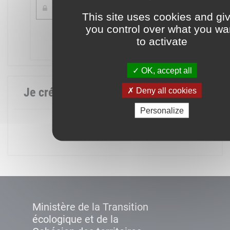
This site uses cookies and gi
you control over what you wa
Mot de passe oublié ?
to activate
Connexion
OK, accept all
Je crée mon compte
Deny all cookies
Personalize
Créer un compte
Ministère de la Transition
écologique et de la